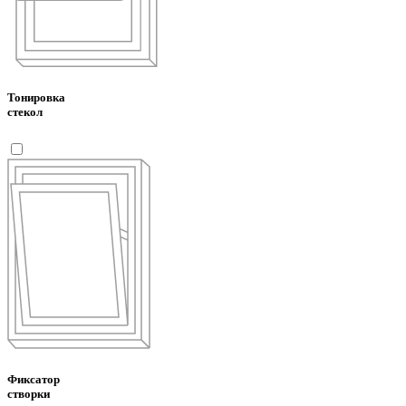
Тонировка
стекол
Фиксатор
створки