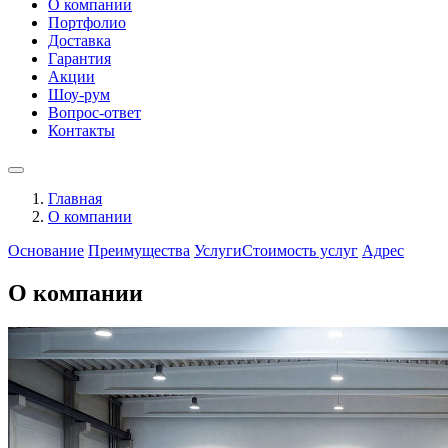
О компании
Портфолио
Доставка
Гарантия
Акции
Шоу-рум
Вопрос-ответ
Контакты
Главная
О компании
Основание
Преимущества
Услуги
Стоимость услуг
Адрес
О компании